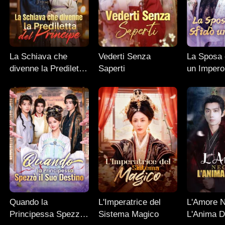
La Schiava che
Vederti Senza
La Sposa 
divenne la Prediletta
Saperti
un Impero
del Principe
Quando la
L'Imperatrice del
L'Amore N
Principessa Spezzò
Sistema Magico
L'Anima D