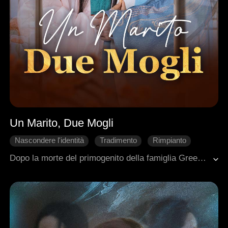
Un Marito, Due Mogli
Nascondere l'identità
Tradimento
Rimpianto
Matrimonio
Romanzo antico
Dopo la morte del primogenito della famiglia Green, Terrance, la giovane vedova Lydia resta sola.Per mantenere "intatte" entrambe le linee familiari, i genitori impongono al fratello minore Rory di sposarla, pur essendo già legato a Margaret. Né Rory né Margaret possono opporsi agli ordini degli anziani. Ma col tempo, la dolcezza calcolata di Lydia conquista lentamente il cuore di Rory, lasciando Margaret a guardare il proprio matrimonio sgretolarsi. Ferita e umiliata, Margaret decide finalmente di chiedere il divorzio e abbandonare per sempre la famiglia Green. Tuttavia, proprio nel giorno della sua partenza, un incendio misterioso devasta la casa — e Margaret perde tragicamente la vita tra le fiamme.