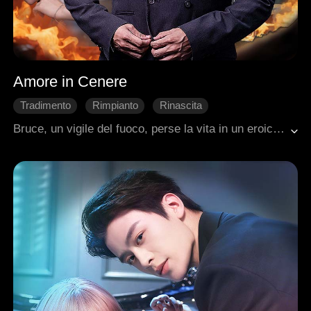
Amore in Cenere
Tradimento
Rimpianto
Rinascita
Fantasia e mistero
Ritorno
Bruce, un vigile del fuoco, perse la vita in un eroico tentativo di salvare l'uomo di cui sua moglie era segretamente innamorata. La sua anima, divenuta uno spettro, fu costretta ad assistere al suo ultimo, straziante tradimento: lo vide sposare il suo stesso assassino e abortire il figlio che portava in grembo, concepito con lui. Il suo spirito, ormai in frantumi, trovò infine una nuova vita, rinascendo in un mondo di privilegi. Quando il destino li fece incrociare di nuovo, le sue tardive suppliche di perdono caddero sugli occhi ormai chiusi per sempre di un uomo che aveva sepolto il proprio cuore, portando alla loro definitiva e devastante separazione.