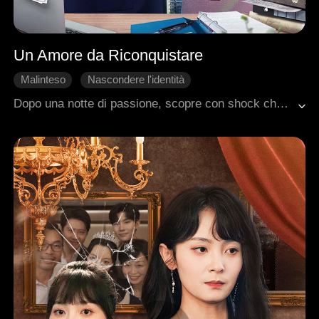
Un Amore da Riconquistare
Malinteso
Nascondere l'identità
Amministratore delegato
Avventura di una notte
Dopo una notte di passione, scopre con shock che l'uomo con cui è stata è il suo fidanzato mai incontrato di cinque anni, che ora vuole troncare il loro impegno. Lei va avanti, ma il destino li riporta insieme. Lui non sa che lei è la sua ex fidanzata, e lei non può rivelare la verità a causa di un malinteso. Riuscirà lui a riconquistare il suo cuore? Potranno riparare la loro relazione spezzata e ricominciare da capo?
Amore difficile da conquistare
Dolcezza
Romanzo sentimentale moderno