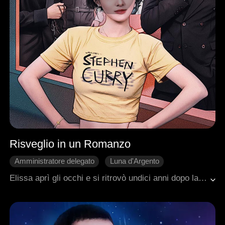
Risveglio in un Romanzo
Amministratore delegato
Luna d'Argento
Rinascita
Viaggio nel tempo
Coccola di gruppo
Elissa aprì gli occhi e si ritrovò undici anni dopo la sua morte. Negli ultimi istanti di vita aveva scoperto che il mondo in cui viveva non era altro che la trama di un romanzo, e che i suoi tre fratelli minori erano destinati a diventare gli antagonisti della storia, condannati a un destino tragico.Incapace di accettare che lei e i suoi fratelli fossero soltanto pedine nelle mani della coppia protagonista, Elissa decise di spezzare i legami tossici che li legavano al loro destino. Ma ciò che lei non notò fu che, nel momento stesso in cui il suo ex rivale la rivide, nei suoi occhi nacque un'ossessione irresistibile e una fascinazione impossibile da ignorare.
Dolcezza
Romanzo sentimentale moderno