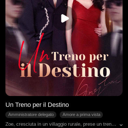
Un Treno per il Destino
Amministratore delegato
Amore a prima vista
Dolcezza
Faida Familiare
LUI
Zoe, cresciuta in un villaggio rurale, prese un treno per Zruland per chiedere aiuto economico a suo padre e pagare le cure della nonna. Sul treno incontrò per caso Terry, il capo della malavita di Zruland, ferito gravemente e in fuga dai suoi nemici.Zoe lo salvò, creando un legame indissolubile tra loro. Una volta a Zruland, Terry iniziò a corteggiarla con determinazione, deciso a conquistarla a tutti i costi.
Romanzo sentimentale moderno