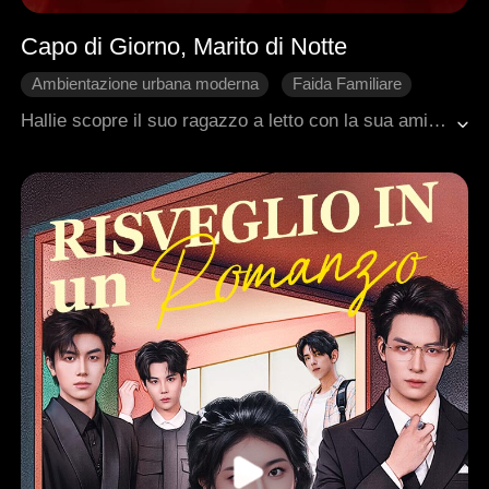
Capo di Giorno, Marito di Notte
Ambientazione urbana moderna
Faida Familiare
Matrimonio di Convenienza
Ritorno
Hallie scopre il suo ragazzo a letto con la sua amica. Cuore a pezzi. Ma la stessa notte, tra le braccia del suo capo miliardario Ezra, trova qualcosa che non cercava: protezione. Lui le propone un matrimonio di convenienza. Lei accetta. Da quel giorno, lui la difende da tutti. In ufficio la incastrano? Lui la scagiona. L'ex la minaccia? Lui gli rompe un braccio. Lui la porta a casa sua, la presenta a suo nonno, la riempie di attenzioni. Scoprono che sua madre una volta salvò la vita a lui. Il destino, forse. L'ex scappa di prigione e la aggredisce. Ezra arriva in tempo. Lo distrugge. Qualcuno pensa che lei sia incinta. Non lo è. Ma lui le chiede lo stesso di sposarlo. Lo fanno in segreto. Solo loro due. C'è solo una cosa che Hallie non ha ancora detto: lei è Chaos. La designer che Ezra sta cercando da mesi. Ed è seduta accanto a lui. Ogni giorno. Ogni notte. E lui? La ama. Senza sapere chi è. E forse, proprio per questo, la amerà per sempre.
Amministratore delegato