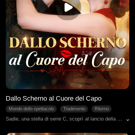
Dallo Scherno al Cuore del Capo
Mondo dello spettacolo
Tradimento
Ritorno
Amministratore delegato
Sadie, una stella di serie C, scoprì al lancio della nuova serie del suo famoso fidanzato regista Dylan che lui l'aveva tradita e umiliata pubblicamente. Lo lasciò sull'istante. Per dispetto, si gettò tra le braccia di suo fratello maggiore, il CEO Ryan. Dopo una notte insieme, Sadie pianificava di andarsene, solo per scoprire che Ryan era da tempo profondamente innamorato di lei.
Romanzo sentimentale moderno