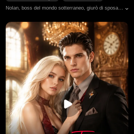
Innamoramento Graduale
Nolan, boss del mondo sotterraneo, giurò di sposare la donna che lo aveva salvato. Ma una profezia predisse che avrebbe perso moglie e figlio. Per sfidare il destino, sposò l'ingenua Allison come sacrificio. Tuttavia, si innamorò di lei, anche se il dovere lo costrinse a negarlo. Allison morì di parto, lasciando Nolan nell'agonia, solo per scoprire poi che lei era la sua salvatrice. Anni dopo, la ritrovò viva e giurò di non perderla mai più.
Amore difficile da conquistare
Cuore Spezzato
Romanzo sentimentale moderno