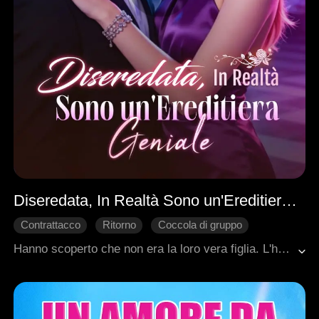
Diseredata, In Realtà Sono un'Ereditiera Geniale
Contrattacco
Ritorno
Coccola di gruppo
Storia centrata sulla donna
Famiglia
Hanno scoperto che non era la loro vera figlia. L'hanno cacciata. La vera ereditiera l'ha derisa. Ma Elena non era quello che pensavano. Era la figlia perduta della famiglia più ricca della nazione. Top designer. Genio. Ereditiera. La cugina tramava, i Reed la perseguitavano. Ma i suoi veri genitori l'adoravano. I suoi fratelli la proteggevano. E Wesley, l'uomo più potente, la guardava come se fosse l'unica donna al mondo. Hanno buttato via la ragazza sbagliata. E ora non possono più riaverla indietro.