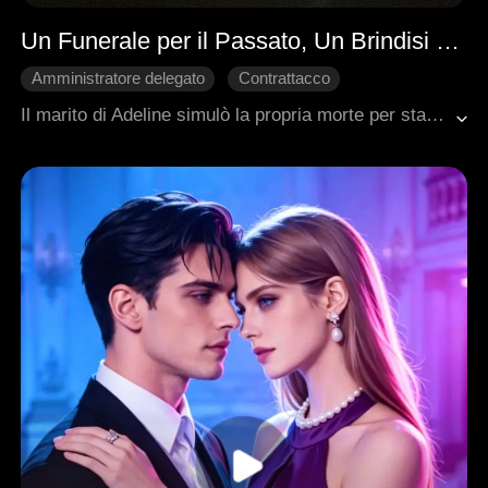
Un Funerale per il Passato, Un Brindisi alla Mia Vendetta
Amministratore delegato
Contrattacco
Luna d'Argento
Storia centrata sulla donna
Il marito di Adeline simulò la propria morte per stare con l'amante. Lei ribaltò la situazione: ne cancellò lo stato legale, ne sequestrò i beni e annunciò un funerale. Quando lui riapparve per dimostrare di essere vivo, Adeline gli chiese con freddezza di provare la propria identità. Dopo che la sua famiglia si era fatta garante, lei rivelò il suo tradimento, si alleò con un suo ammiratore e lasciò il marito con nulla, assicurandosi sia l'amore che il successo.
Romanzo sentimentale moderno