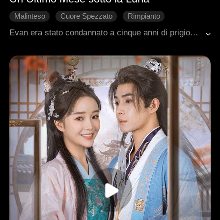
Malinteso
Cuore Spezzato
Rimpianto
Redenzione
Ambientazione urbana moderna
Evan era stato condannato a cinque anni di prigione per il tragico incidente stradale che aveva causato la morte della madre di Willow. Dopo la sua scarcerazione, gli viene diagnosticato un cancro in fase avanzata: gli resta soltanto un mese di vita. In quel breve tempo incrocia di nuovo il cammino di Willow, impegnata nei preparativi del suo matrimonio. Tra loro riemerge un intreccio complesso di amore e rancore, che il destino riaccende per l'ultima volta.