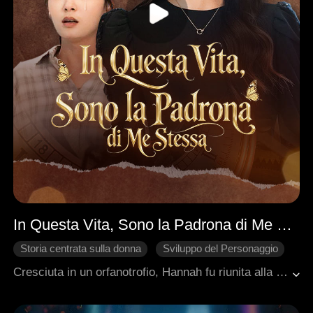
In Questa Vita, Sono la Padrona di Me Stessa
Storia centrata sulla donna
Sviluppo del Personaggio
Rinuncia ai Legami Familiari
Ritorno
Famiglia
Cresciuta in un orfanotrofio, Hannah fu riunita alla sua famiglia, solo per essere incastrata dalla falsa ereditiera Connie, cosa che portò alla sua ingiusta morte. Rinata, non bramava più l'affetto familiare. Usando invece la conoscenza della sua vita precedente, scoprì tesori nascosti ai mercatini delle pulci per fare il suo primo grande colpo, tuffandosi nel mondo degli affari per iniziare la sua avventura imprenditoriale.