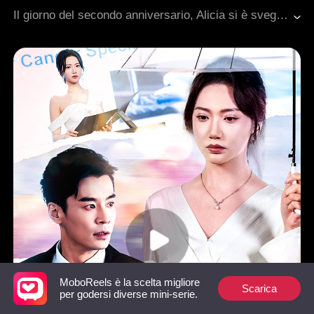
Amministratore delegato
Il giorno del secondo anniversario, Alicia si è svegliata accanto a uno sconosciuto. Suo marito era a letto con una cantante famosa. Incinta. Alicia se n'è andata con niente. Lo sconosciuto? Caden, il fratellastro del marito, il suo nemico d'infanzia, l'uomo più potente della città. Lui vuole l'eredità. Lei vuole distruzione. Alicia è anche Iris, la compositrice più famosa. Ha smascherato la finta cantante, ha recuperato le canzoni rubate, ha scoperto che Joshua le aveva rubato la vittoria anni fa. E quella vittoria rubata ha ucciso i suoi genitori. Ora Alicia sta distruggendo tutti. Caden la salva ogni volta. E il suo sguardo su di lei non è più quello di un nemico. Questa volta, lei non perde più.
Romanzo sentimentale moderno
MoboReels è la scelta migliore
Scarica
per godersi diverse mini-serie.