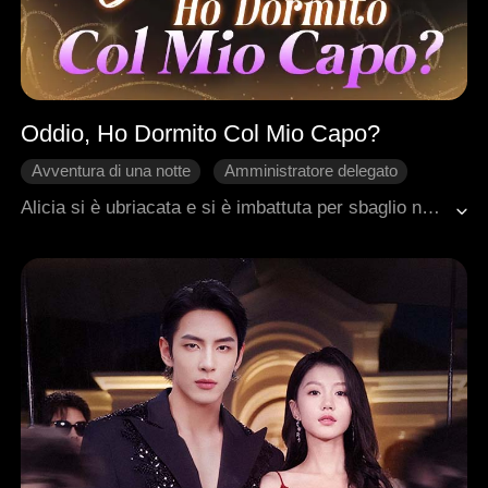
Oddio, Ho Dormito Col Mio Capo?
Avventura di una notte
Amministratore delegato
Impostore
Innamoramento Graduale
Alicia si è ubriacata e si è imbattuta per sbaglio nella suite presidenziale dell'hotel, dove ha avuto un'avventura di una notte con il suo capo, Ryan. Terrorizzata dalle conseguenze, ha nascosto la verità per non rischiare il lavoro. La sua amica Jessie trova la collana di Alicia nella suite e dichiara falsamente di essere la compagna di una notte di Ryan. Nel corso del tempo, Alicia si è gradualmente innamorata di Ryan. Alla fine, le bugie di Jessie vennero alla luce. Alicia e Ryan superano tutti i malintesi e finalmente si uniscono come coppia.
Amore d'Ufficio
Malinteso
Dolcezza