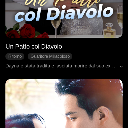
Un Patto col Diavolo
Ritorno
Guaritore Miracoloso
Matrimonio di Convenienza
Vendetta
Dayna è stata tradita e lasciata morire dal suo ex marito Declan. A salvarla è Christopher, un tycoon costretto su una sedia a rotelle. Lui non può camminare, lei non ha più nulla. Ma insieme possono vincere. Fanno un patto: lei lo guarirà in segreto, lui la aiuterà a riconquistare il suo impero. La famiglia di Christopher la guarda con sospetto. Dayna non dice chi è veramente. Ma con le sue mani di medico, spegne ogni dubbio. Christopher la osserva e capisce: lei non è una donna qualunque. Giorno dopo giorno, l'amicizia diventa alleanza. L'alleanza diventa amore. Alla fine, Dayna distrugge le bugie di Declan, scopre chi ha ucciso sua madre e riconquista tutto ciò che ha perso. L'uomo che era solo un marito di convenienza diventa il suo più feroce protettore. E il suo vero amore.
Romanzo sentimentale moderno