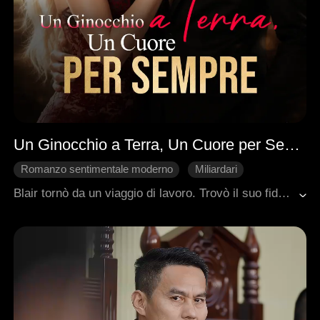
Un Ginocchio a Terra, Un Cuore per Sempre
Romanzo sentimentale moderno
Miliardari
Vendetta
Segretario
Amore d'Ufficio
Blair tornò da un viaggio di lavoro. Trovò il suo fidanzato Dan a letto con sua cugina Laura. Cuore spezzato, ubriaca, finì in ufficio. E nel letto del suo capo, Roman. Una notte accese una relazione segreta. Dan non smetteva di tormentarla. L'ex moglie di Roman, Jessica, tornò con ricatti. Sua zia Vivian allestì una trappola familiare per riportarla da Dan. Poi Roman apparve a cena. Mostrò le prove del tradimento di Dan e Laura, e la gravidanza di lei. Le bugie crollarono. Jessica minacciò di esporre la loro relazione segreta. Roman si inginocchiò. Non per scappare. Per reclamarla per sempre.
Sviluppo del Personaggio