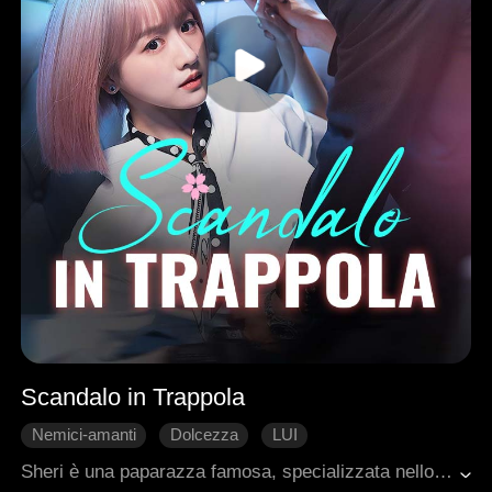
Scandalo in Trappola
Nemici-amanti
Dolcezza
LUI
Romanzo sentimentale moderno
Sheri è una paparazza famosa, specializzata nello smascherare gli scandali dei ricchi e famosi. Durante una delle sue indagini, sorprende l'erede Nate in un incontro segreto con una star del cinema. Scatta foto di nascosto e, mentendo, lo accusa pubblicamente di essere impotente. La città esplode nello scandalo e, per la prima volta, Nate diventa lo zimbello di tutti.Accecato dalla rabbia, architetta un piano per smascherare la donna dietro lo scandalo. Ma, una volta scoperta la verità, il desiderio di vendetta si trasforma in ossessione: vuole possederla. Convinto di averla sotto controllo, non si accorge che lei, passo dopo passo, lo sta attirando sempre più nella sua rete di fascino e mistero.
Amministratore delegato