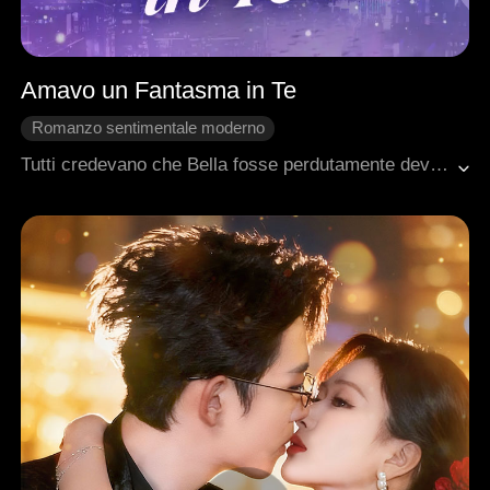
Amavo un Fantasma in Te
Romanzo sentimentale moderno
Amore difficile da conquistare
Cuore Spezzato
Tutti credevano che Bella fosse perdutamente devota ad Alec, proteggendolo e servendolo come umile segretaria. In realtà, si era avvicinata a lui solo come sostituto del suo amante scomparso, Dean, e per realizzare il suo ultimo desiderio: prendersi cura di lui per sette anni. In tutti quegli anni, Alec rimase a guardare mentre Emma la umiliava e feriva senza sosta. Bella rischiò ripetutamente la vita per lui, tra gare mortali e lanci col paracadute. Ma quando Alec finalmente capì i suoi sentimenti, lei era già logorata dalle delusioni e determinata ad andarsene.
Sviluppo del Personaggio
Amministratore delegato