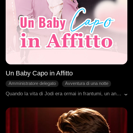
Un Baby Capo in Affitto
Amministratore delegato
Avventura di una notte
Fuga in Attesa
Bambini
Amnesia
Quando la vita di Jodi era ormai in frantumi, un angelo biondo e determinato le tese la mano. Si chiamava Nicholas, e per lei aveva una proposta di lavoro... come mamma.Quel che Jodi ignorava era che il piccolo "datore di lavoro" non solo era il suo figlio biologico, frutto di un incontro di sette anni prima con l'enigmatico Felix, ma aveva anche una sorellina gemella di cui lei non sospettava l'esistenza.Guidata dall'astuzia e dall'amore del bambino, Jodi si ritroverà a vivere sotto lo stesso tetto con Felix. Tra equivoci esilaranti e tensioni irrisolte, comincerà per tutti un viaggio inaspettato alla scoperta dei legami di sangue, dei segreti del passato e di un amore che non aveva mai smesso di esistere.
Romanzo sentimentale moderno