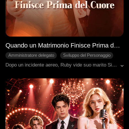
Quando un Matrimonio Finisce Prima del Cuore
Amministratore delegato
Sviluppo del Personaggio
Ritorno
Rimpianto
Dopo un incidente aereo, Ruby vide suo marito Simon con il suo primo amore. Distrutta, chiese il divorzio e tornò a essere una hacker. Dopo un anno di matrimonio forzato, Simon realizzò la vera natura del suo primo amore e, durante una crisi, si gettò su un coltello per proteggere Ruby. Con la verità svelata e i colpevoli in prigione, Simon riconquistò Ruby, lei rimase incinta e si risposarono.
Romanzo sentimentale moderno