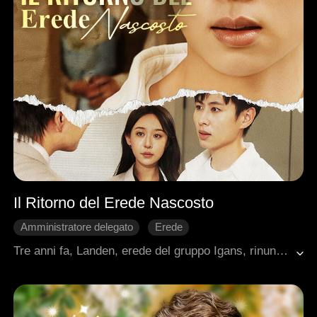
Il Ritorno del Erede Nascosto
Amministratore delegato
Erede
Nascondere l'identità
Tradimento
Contrattacco
Tre anni fa, Landen, erede del gruppo Igans, rinunciò a tutto per amore, vivendo nell'ombra e salvando in segreto il gruppo Todd. Incompreso e tradito, fu infine umiliato e incastrato da Jere.Ora Landen torna, con un potere raddoppiato e un solo obiettivo, smascherare le menzogne, riconquistare dignità e giustizia. Al suo fianco, Brenna, ereditiera silenziosa ma determinata, trasforma la vendetta in una lotta per verità e redenzione.
Vita di Città
Ambientazione urbana moderna