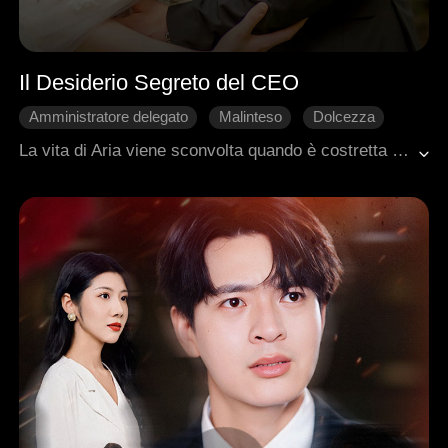
Il Desiderio Segreto del CEO
Amministratore delegato
Malinteso
Dolcezza
Amore dopo il matrimonio
La vita di Aria viene sconvolta quando è costretta a un matrimonio con il notorio playboy Leander Miller, in cambio della libertà di sua zia dal carcere. Mentre si avvicinano, la loro relazione è minacciata da gelosia e avidità. La complicità stretta e apparentemente spontanea tra Lisa e Leander getta un'ombra su Aria, alimentando le sue insicurezze sul suo posto sia nella carriera che nel matrimonio. Lottando per trovare il suo equilibrio, Aria si chiede se le azioni di Leander siano davvero dettate dalla cura o se lei sia solo una pedina in un gioco molto più grande.
Romanzo sentimentale moderno