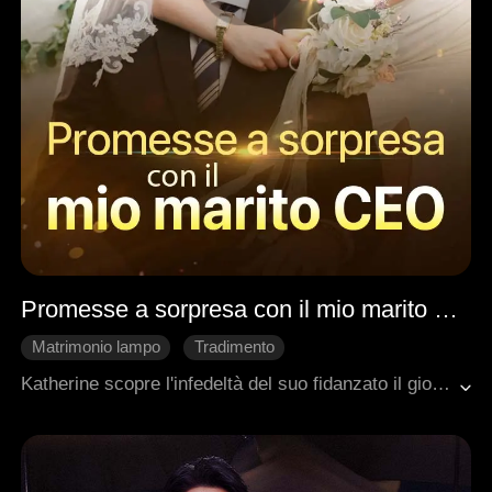
Promesse a sorpresa con il mio marito CEO
Matrimonio lampo
Tradimento
Amore dopo il matrimonio
LUI
Amore d'Ufficio
Katherine scopre l'infedeltà del suo fidanzato il giorno del loro matrimonio. Le sfide successive, tra cui il tradimento della sua più cara amica e gli ingenti debiti del matrimonio, aprono la strada a una svolta inaspettata: un uomo anziano presenta un'opulenta offerta di fidanzamento per sposare Katherine.
Dolcezza
Romanzo sentimentale moderno