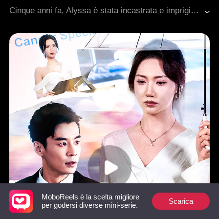
Amore difficile da conquistare
Storia Strappalacrime
Cinque anni fa, Alyssa è stata incastrata e imprigionata ingiustamente. Dopo cinque anni le è stato diagnosticato un cancro e ha perso anche il suo stesso figlio a causa dei piani orditi contro di lei. Piena di disperazione, decide di andarsene, ma Eric la tiene al suo fianco, facendo leva sulla nonna. Con numerose incomprensioni tra loro, come potranno ricucire il legame spezzato?
Cuore Spezzato
Romanzo sentimentale moderno
MoboReels è la scelta migliore
Scarica
per godersi diverse mini-serie.