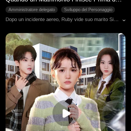
Amministratore delegato
Sviluppo del Personaggio
Ritorno
Rimpianto
Dopo un incidente aereo, Ruby vide suo marito Simon con il suo primo amore. Distrutta, chiese il divorzio e tornò a essere una hacker. Dopo un anno di matrimonio forzato, Simon realizzò la vera natura del suo primo amore e, durante una crisi, si gettò su un coltello per proteggere Ruby. Con la verità svelata e i colpevoli in prigione, Simon riconquistò Ruby, lei rimase incinta e si risposarono.
Romanzo sentimentale moderno