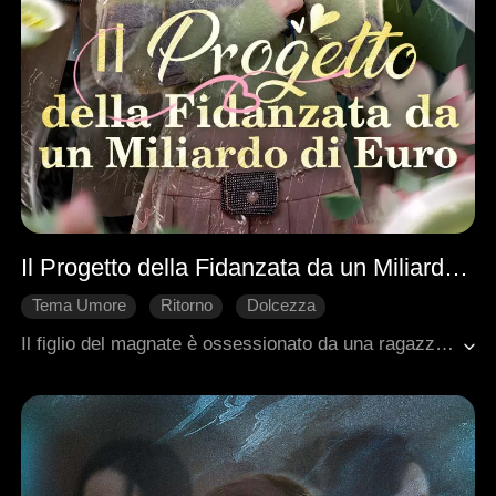
Il Progetto della Fidanzata da un Miliardo di Euro
Tema Umore
Ritorno
Dolcezza
Romanzo sentimentale moderno
Contrattacco
Il figlio del magnate è ossessionato da una ragazza comune ma astuta, la più popolare della scuola. Per contrastarla, il magnate ingaggia Alexa, un'influencer dall'apparenza innocente ma manipolatrice, come nuora ideale. Se a suo figlio piace quel tipo, gli troveranno una versione più potente. Alexa accetta subito: l'offerta è troppo generosa. Scopre però che la sua rivale è una vecchia conoscenza: sua sorella, nemica di lunga data.
Innamoramento Graduale