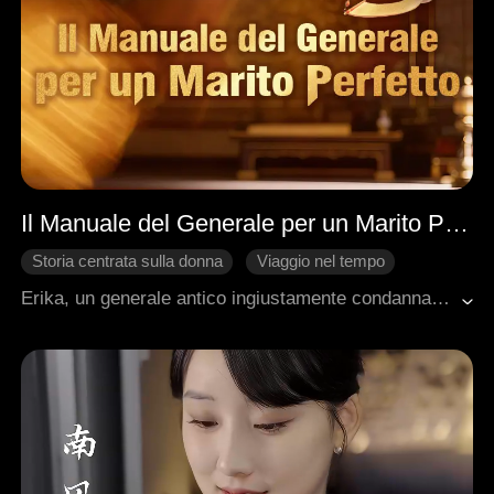
Il Manuale del Generale per un Marito Perfetto
Storia centrata sulla donna
Viaggio nel tempo
Matrimonio
Amore dopo il matrimonio
Erika, un generale antico ingiustamente condannato e morto in battaglia, rinacque come l'erede vessata di una ricca famiglia moderna. Kory, un playboy notorio, fu costretto a sposarla. Quando un generale antico incontrò un libertino moderno, lei lo addomesticò come un soldato: prima stabilendo la sua autorità, poi spezzando la sua ribellione, e infine conquistando il suo cuore. Erika gestì la sua matrigna malvagia mentre riformava il marito, reclamando il suo posto nel mondo moderno.
Romanzo sentimentale moderno