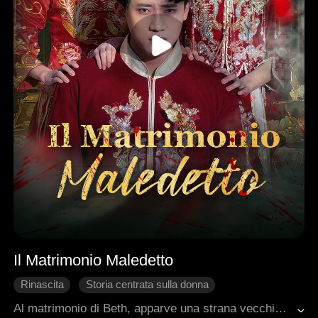
Il Matrimonio Maledetto
Rinascita
Storia centrata sulla donna
Sviluppo del Personaggio
Giallo e suspense
Al matrimonio di Beth, apparve una strana vecchia, e da quel momento, tutto le fu misteriosamente portato via. Il marito che un tempo l'amava poteva vedere solo quella donna, mentre i capelli di Beth imbiancarono in una notte e lei morì tossendo sangue. Rinata, Beth si mosse con estrema cautela, giurando di impedire tutto. Eppure, nonostante i suoi sforzi, gli eventi seguirono ostinatamente il loro corso precedente. Per alterare il destino, si alleò con il suo segretario per scoprire le origini della vecchia. Ciò che scoprirono sconvolse tutti. Sotto quel matrimonio insanguinato si nascondeva un crudele segreto.
Famiglia