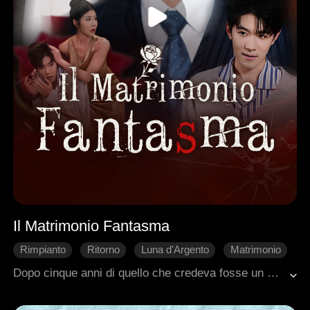
Il Matrimonio Fantasma
Rimpianto
Ritorno
Luna d'Argento
Matrimonio
Romanzo sentimentale moderno
Dopo cinque anni di quello che credeva fosse un matrimonio, Ethan scoprì di non essere legalmente sposato con Aubrey. Il suo coniuge registrato era Henry. Cogliendoli insieme, sentì la sua supplica che lui era solo un sostituto, anche mentre lei minacciava il suicidio. Con il cuore spezzato, Ethan cancellò la sua identità, cambiò nome e se ne andò per sempre.