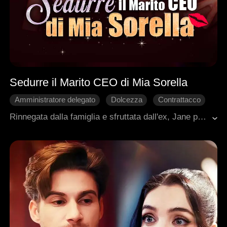
Sedurre il Marito CEO di Mia Sorella
Amministratore delegato
Dolcezza
Contrattacco
Ritorno
Storia centrata sulla donna
Rinnegata dalla famiglia e sfruttata dall'ex, Jane punta al fidanzato potentissimo di sua sorella, Ethan, per liberarsi. Si muove in un mondo di inganni tra padre ipocrita, matrigna crudele, ex opportunista e sorella vendicativa. Ethan, consapevole del suo gioco, sceglie di parteciparvi, diventando il suo alleato più pericoloso e il suo sostegno incrollabile. Mentre il confine tra predatore e preda si offusca, Jane si scopre attratta da lui.
Romanzo sentimentale moderno