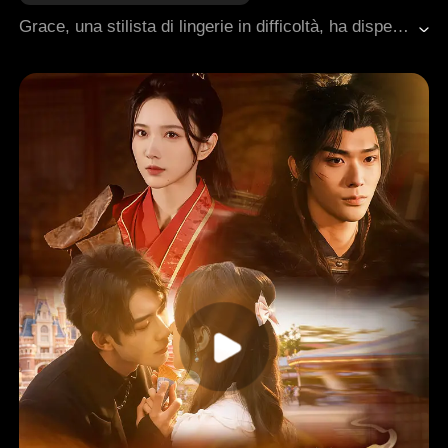
Amministratore delegato
Segretario
Grace, una stilista di lingerie in difficoltà, ha disperatamente bisogno di soldi per l'operazione della sorella. Si candida nell'azienda di Chris, ma viene scambiata per una tester di prodotti e sottoposta al suo sensuale ""allenamento"". Dopo aver chiarito l'equivoco, Chris, incuriosito, le offre un contratto BDSM ad alto compenso. Riluttante ma incastrata dalla condizione critica della sorella, Grace accetta. Mentre naviga in questo nuovo mondo, il suo talento nel design e una relazione complessa con Chris iniziano a sbocciare.
Ambiente di lavoro
Contenuto erotico