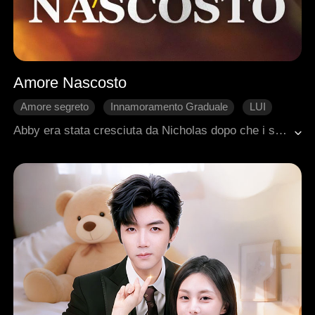
Amore Nascosto
Amore segreto
Innamoramento Graduale
LUI
Amore d'Epoca
Miliardari
Abby era stata cresciuta da Nicholas dopo che i suoi genitori l'avevano abbandonata da bambina. Scambiò la sua dipendenza da lui per amore, il che portò la famiglia di Nicholas a esiliarla all'estero per anni.Al suo ritorno, Abby trovò la famiglia di Nicholas vittima di un complotto. Per ripagare la sua gentilezza, divenne la compagna segreta di Johnny, un potente erede che, in segreto, l'aveva sempre amata.Attraverso le sue attenzioni sincere, Abby fu profondamente toccata e finalmente capì cosa significasse il vero amore.