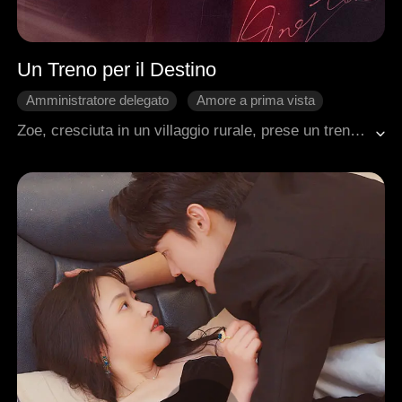
Un Treno per il Destino
Amministratore delegato
Amore a prima vista
Dolcezza
Faida Familiare
LUI
Zoe, cresciuta in un villaggio rurale, prese un treno per Zruland per chiedere aiuto economico a suo padre e pagare le cure della nonna. Sul treno incontrò per caso Terry, il capo della malavita di Zruland, ferito gravemente e in fuga dai suoi nemici.Zoe lo salvò, creando un legame indissolubile tra loro. Una volta a Zruland, Terry iniziò a corteggiarla con determinazione, deciso a conquistarla a tutti i costi.
Romanzo sentimentale moderno