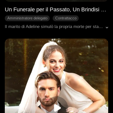
Un Funerale per il Passato, Un Brindisi alla Mia Vendetta
Amministratore delegato
Contrattacco
Luna d'Argento
Storia centrata sulla donna
Il marito di Adeline simulò la propria morte per stare con l'amante. Lei ribaltò la situazione: ne cancellò lo stato legale, ne sequestrò i beni e annunciò un funerale. Quando lui riapparve per dimostrare di essere vivo, Adeline gli chiese con freddezza di provare la propria identità. Dopo che la sua famiglia si era fatta garante, lei rivelò il suo tradimento, si alleò con un suo ammiratore e lasciò il marito con nulla, assicurandosi sia l'amore che il successo.
Romanzo sentimentale moderno