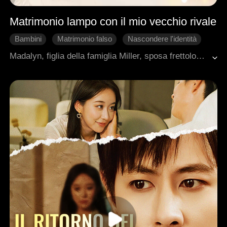
Matrimonio lampo con il mio vecchio rivale
Bambini
Matrimonio falso
Nascondere l'identità
Matrimonio lampo
Dolcezza
Madalyn, figlia della famiglia Miller, sposa frettolosamente un uomo povero con una figlia. Con il passare del tempo, la donna ha gradualmente svelato la misteriosa identità del marito. Inaspettatamente scopre che l'uomo con cui sta ogni giorno è in realtà il presidente della società rivale, scatenando in lei un profondo shock e una lotta interiore.
Romanzo sentimentale moderno