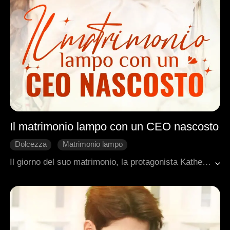
Il matrimonio lampo con un CEO nascosto
Dolcezza
Matrimonio lampo
Amore dopo il matrimonio
Il giorno del suo matrimonio, la protagonista Katherine rimane stupita nell'apprendere che la sposa è un'altra donna. In seguito a una cascata di eventi sfortunati, tra cui lo sfruttamento da parte della famiglia del coniuge senza scrupoli, il tradimento da parte del suo confidente e l'accumulo di debiti, un uomo anziano presenta una dote stravagante per corteggiare Katherine. Di fronte alla derisione dell'opinione pubblica, presenta il suo formidabile nipote amministratore delegato, Jonny, per sposare ufficialmente An Ran. Jonny, condizionato dalle prime impressioni, scambia Katherine per una donna materialista che si approfitta degli anziani, quindi tiene nascosta la sua vera identità mentre si relaziona con lei, ma inevitabilmente si scopre sinceramente attratto da lei man mano che la loro relazione diventa...