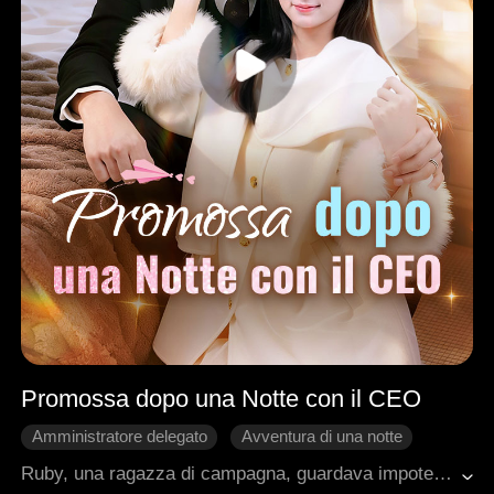
Promossa dopo una Notte con il CEO
Amministratore delegato
Avventura di una notte
Gravidanza
Ritorno
Ruby, una ragazza di campagna, guardava impotente la madre svanire a causa dell'Alzheimer. Laureata in finanza in una top university, desiderava migliorarle la vita, ma senza conoscenze affrontava discriminazioni sul lavoro, lottando per un contratto a tempo indeterminato. Quando la madre stava per dimenticarla, la disperata Ruby ebbe un incontro con il CEO Landon, sotto l'effetto di droghe, e ottenne poco dopo la promozione. Disgustata dall'aver "scambiato" il suo corpo per il successo, lo evitò, ma il legame tra loro si approfondì. Dopo aver scoperto che Ruby era incinta di due mesi, Landon la portò a casa sua e iniziò a trattarla come un tesoro.
Romanzo sentimentale moderno
Dolcezza