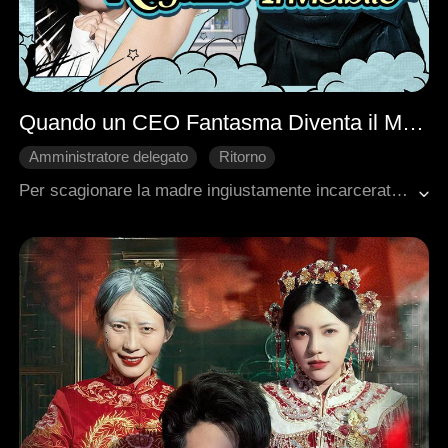
Quando un CEO Fantasma Diventa il Mio Ragazzo Invisibile
Amministratore delegato
Ritorno
Innamoramento Graduale
Comedia
Per scagionare la madre ingiustamente incarcerata, Layla entrò nell'azienda di Josiah, ma venne continuamente sabotata dalla sorellastra. Quando Josiah, gravemente ferito nel salvarla, cadde in coma, la sua anima si separò dal corpo, diventando visibile solo a lei. Lui la aiutò a smascherare intrighi; lei, con il suo aiuto, prosperò nel lavoro. Addirittura, possedette brevemente la sua mano per colpire i nemici. Insieme, svelarono segreti e affrontarono potenti famiglie. Quando la verità emerse, il mandante era un parente stretto. Alla fine, Layla raggiunse i suoi obiettivi professionali, Josiah si risvegliò e trovarono il vero amore.
Romanzo sentimentale moderno