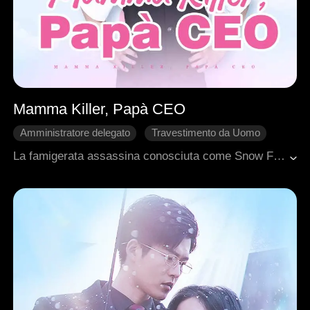
Mamma Killer, Papà CEO
Amministratore delegato
Travestimento da Uomo
Rinascita
Avventura di una notte
Fuga in Attesa
La famigerata assassina conosciuta come Snow Fox era apparentemente morta durante una missione, ma subì una misteriosa trasformazione, rinascendo nel corpo di Cassandra. All'inizio, sua madre orchestrò un incontro con Brandon, il capo della famiglia più potente di Rilas. I due ebbero una notte di passione.Cinque anni dopo, Cassandra tornò dall'estero con suo figlio, Bryson. Quando Brandon scoprì l'esistenza del bambino e lo portò con sé, Cassandra non ebbe scelta: assunse un'identità segreta come guardia del corpo di Brandon. Tra i loro continui battibecchi, l'amore sbocciò, portando infine a una perfetta riunione familiare per i tre.
Bambini
Romanzo sentimentale moderno