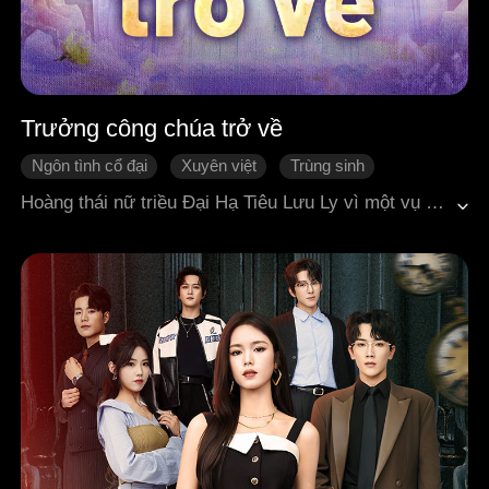
Trưởng công chúa trở về
Ngôn tình cổ đại
Xuyên việt
Trùng sinh
Vả mặt
Hài hước
Hoàng thái nữ triều Đại Hạ Tiêu Lưu Ly vì một vụ ám sát bất ngờ mà qua đời. Sau khi chết, nàng mới biết thế giới mình đang sống thực chất chỉ là một quyển tiểu thuyết, còn bản thân cùng hai người em trai chỉ là vai phụ hy sinh, bị lợi dụng để nâng đỡ nữ chính Liễu Vân Hy. Cái chết đầy nghi hoặc của nàng cũng chỉ là để phục vụ cốt truyện, nhường đường cho nữ chính. Khi mở mắt lần nữa, Tiêu Lưu Ly sống lại về mười năm sau ngày mình chết. Không thể chấp nhận việc hai người em trai trở thành quân cờ hi sinh, nàng quyết định uốn nắn lại người em ăn chơi trác táng, chỉnh đốn lại cục diện triều đình.Trong khi đó, nàng không hề hay biết rằng Nhiếp chính vương Thẩm Mặc từ lâu đã đem lòng si mê nàng sâu đậm. Thậm chí, việc hắn hết lòng phụ tá cho Tiêu Cảnh Hành, người em trai từng sa đọa cũng là vì y chính là di vật duy nhất mà Tiêu Lưu Ly để lại trên thế gian này.