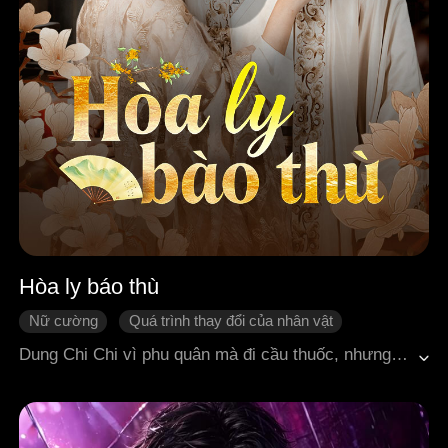
Hòa ly báo thù
Nữ cường
Quá trình thay đổi của nhân vật
Phản đòn
Cổ trang quyền mưu
Con gái lớn
Dung Chi Chi vì phu quân mà đi cầu thuốc, nhưng lại bị chính phu quân phản bội, giáng từ chính thê xuống làm thiếp. Nàng quyết đoán hòa ly, mang theo của hồi môn rời đi và bắt đầu kế hoạch báo thù của mình. Trước tiên nàng trả thù nhà họ Tề, vạch trần sự thật, rồi cùng Tể tướng liên thủ, trở thành một truyền kỳ của kinh thành.