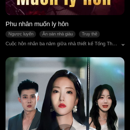
Phu nhân muốn ly hôn
Ngược luyến
Ân oán nhà giàu
Truy thê
Vả mặt
Ly hôn
Cuộc hôn nhân ba năm giữa nhà thiết kế Tống Thanh Nghiên và tổng giám đốc Kỳ Bắc Uyên nảy sinh vô vàn rạn nứt vì những hiểu lầm và sự can thiệp của người trong lòng Kiều Tuyết. Sau bao uất ức, Tống Thanh Nghiên kiên quyết ly hôn, dựa vào tài năng thiết kế thời trang của mình để tập trung phát triển sự nghiệp, tìm lại ước mơ và gặt hái thành công trong giới thời trang. Sau khi trải qua thử thách sinh tử, Kỳ Bắc Uyên mới nhận ra chân tình và nỗ lực bù đắp lỗi lầm quá khứ. Hai người vượt qua nhiều gian nan, hóa giải mọi hiểu lầm, xóa bỏ khoảng cách, để rồi gương vỡ lại lành trong sự thấu hiểu và cứu rỗi lẫn nhau, cuối cùng đạt được hạnh phúc viên mãn.