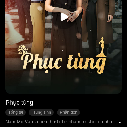
Phục tùng
Tổng tài
Trùng sinh
Phản đòn
Quá trình thay đổi của nhân vật
Tình cảm gia đình
Nam Mộ Vãn là tiểu thư bị bế nhầm từ khi còn nhỏ. Sau khi được gia đình tìm lại, cô hết lòng vun vén, nỗ lực hàn gắn tình cảm với những người thân xa lạ, chỉ mong có được tình cảm gia đình quý giá. Nhưng không ngờ, gia đình lại chỉ quan tâm và che chở cho cô con gái nuôi, luôn tin tưởng và che chở cho cô ta, cuối cùng khiến Nam Mộ Vãn bị đẩy vào đường cùng không còn lối thoát. Khi có cơ hội sống lại một lần nữa, cô không còn mong chờ gì vào tình thân nữa. Thay vào đó, Nam Mộ Vãn từng bước đòi lại những gì mình xứng đáng có được! Trên con đường báo thù, cô dần dần từ hợp tác vì mục đích cá nhân với Hách Yến Châu trở thành tình yêu, cuối cùng vừa rửa được mối hận, vừa tìm thấy hạnh phúc đích thực.