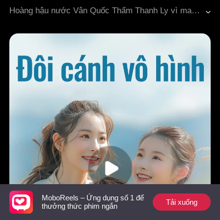
Ngôn tình cổ đại
Hoàng hậu nước Vân Quốc Thẩm Thanh Ly vì mang thai sinh con, tăng cân đến 100 kg, bị Hoàng đế ghét bỏ, ngay cả con trai ruột cũng bị Tiểu Quý Phi xúi giục mà ghét bỏ mẹ. Thôi Quý Phi âm mưu tranh đoạt ngôi vị đã lâu, trước tiên hãm hại Thẩm Thanh Ly bằng cách làm cô bị rách đồ, mất mặt trong lễ cầu mưa, rồi bóp cổ đến chết. Khi Thôi Quý Phi đang hả hê thì một cô gái tốt nghiệp y khoa hiện đại xuyên đến, thề sẽ đòi lại công bằng cho Thẩm Thanh Ly. Cô đánh cho Thôi Quý Phi một trận tơi bời, nhưng bị Hoàng đế phụ bạc đày vào lãnh cung. Vượt lên số phận, Thẩm Thanh Ly mới, người hiện đại với hệ thống mua sắm trong tay, thoải mái dùng các vật phẩm thời hiện đại, kết hợp với y thuật tinh thông, đã giảm cân, làm đẹp bản thân. Trong tiệc đón gió tẩy trần cho Thái thượng hoàng, cô khiến mọi người kinh ngạc vì nhan sắc và tài năng. Hoàng đế cũng bị vẻ đẹp quyến rũ của cô chinh phục. Thanh Ly dùng quà tặng công nghệ hiện đại để hạ bệ Thôi Quý Phi, đồng thời chữa bệnh cho Thái thượng hoàng, khoe tài y thuật khiến Hoàng đế say mê không nhận ra. Trong cuộc thi đấu với nước thù địch, Thẩm Thanh Ly dùng sản phẩm công nghệ hiện đại, đánh bại Hoàng tử nước đối thủ và những kẻ phản quốc trong nước, trở thành Hoàng hậu được muôn người kính trọng. Hoàng đế cũng hoàn toàn yêu nàng. Nhưng để lấy lại trái tim Thẩm Thanh Ly, Hoàng đế làm đủ cách, thậm chí giải tán hậu cung. Thế nhưng Thanh Ly chẳng màng đến gã Hoàng đế tệ bạc, cuối cùng chọn cùng Thái thượng hoàng du ngoạn bốn phương, tự do tận hưởng thế giới rộng lớn ngoài cung.
MoboReels – Ứng dụng số 1 để
Tải xuống
thưởng thức phim ngắn