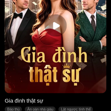
Gia đình thật sự
Báo thù
Ân oán nhà giàu
Lật ngược tình thế