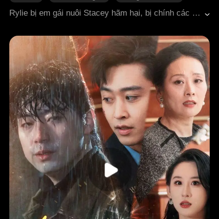
Nữ cường
Thần y
Rylie bị em gái nuôi Stacey hãm hại, bị chính các anh trai phản bội và bị đuổi khỏi gia đình. Nhưng cô không phải một cô gái bình thường, cô chính là "Healing Hand", vị thần y huyền thoại nắm quyền kiểm soát hiệu thuốc Aetheris Pharmacy. Cô chữa khỏi bệnh cho Đô đốc Brad và nhận được tín vật của gia tộc Owen. Vì sao ư? Bởi cô chính là cháu gái thất lạc bấy lâu của họ. Ở trường học, cô khiến vị hôn phu cũ Fred mất sạch thể diện, ép anh ta phải quỳ gối trước đám đông. Trong một cuộc đua sinh tử trên núi, Stacey cố tình đẩy cô xuống vực. Nhưng Rylie vẫn giành chiến thắng, còn Stacey bị cấm thi đấu suốt năm năm. Ba người anh quyền lực của cô quay lại cầu xin sự tha thứ, nhưng Rylie không tha thứ. Cô đã chiến thắng tất cả.