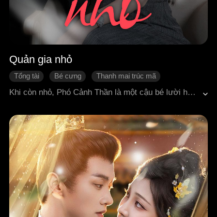
Quản gia nhỏ
Tổng tài
Bé cưng
Thanh mai trúc mã
Lật ngược tình thế
Cặp đôi oan gia
Ngọt sủng
Khi còn nhỏ, Phó Cảnh Thần là một cậu bé lười học. Mẹ cậu đã mời Ninh Thất đến làm "quản gia nhỏ" để kèm cặp cậu. Từ Ninh Thất, Phó Cảnh Thần nhìn thấy rất nhiều ưu điểm và dần thay đổi: trở nên tự giác, chăm chỉ học hành. Cũng từ đó, cậu âm thầm thề rằng khi lớn lên nhất định sẽ cưới Ninh Thất làm vợ.Nhiều năm sau, Phó Cảnh Thần trở thành một nhân vật lẫy lừng trong giới thương trường, thậm chí vươn lên trở thành người giàu nhất thế giới. Việc đầu tiên anh làm sau khi thành danh chính là quay về quê, đón Ninh Thất người con gái năm xưa về làm vợ.
Ngôn tình hiện đại