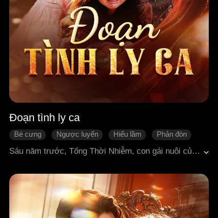
Đoạn tình ly ca
Bé cưng
Ngược luyến
Hiểu lầm
Phản đòn
Ngôn tình cổ đại
Sáu năm trước, Tống Thời Nhiễm, con gái nuôi của phủ Tướng quân bị người em họ Tiêu Vũ Miên bày mưu hãm hại, vô tình phát sinh quan hệ với anh trai nuôi Tống Tử Hàng và mang thai. Vì muốn bảo vệ danh dự gia tộc, nàng chọn cách im lặng, che giấu toàn bộ sự thật. Thế nhưng, nàng lại bị vu oan thông đồng với địch, cuối cùng bị đưa sang nước địch, sống kiếp nô tỳ, âm thầm nuôi dưỡng con gái Tống Châu Châu trong tủi nhục suốt sáu năm. Sáu năm sau, Châu Châu trốn khỏi quân địch trở về nước Tề cầu cứu, được Tống Tử Hàng cứu giúp. Tuy nhiên, dưới sự xúi giục và khiêu khích của Tiêu Vũ Miên, hiểu lầm giữa hai người càng thêm sâu sắc. Khi Tống Tử Hàng chuẩn bị tấn công thành, Châu Châu vượt ngục đi cứu mẹ, nhưng tận mắt chứng kiến cảnh mẹ bị quân địch đẩy xuống lầu thành. Tống Thời Nhiễm may mắn sống sót, nhưng lại bị bắt giam trở lại cùng con gái. Tống Tử Hàng vẫn mù quáng tin lời Tiêu Vũ Miên. Cuối cùng, sự thật được tiết lộ bởi cấp trên của Tống Tử Hàng Tiêu Bá Ngạn: Tống Thời Nhiễm thực chất là con gái thất lạc của nhà họ Tiêu, còn Tiêu Vũ Miên nhiều lần giăng bẫy, dối trá hãm hại người khác, tội ác bị vạch trần. Tống Tử Hàng hối hận thì đã muộn. Tống Thời Nhiễm thân thể và tinh thần đều tổn thương nặng nề. Dưới sự bảo vệ của cha ruột và anh trai ruột, nàng mang theo con gái rời khỏi chốn xưa, quyết tuyệt quá khứ, đoạn tuyệt mọi nợ duyên cũ.