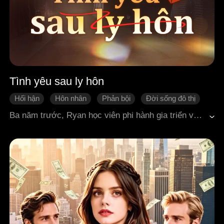
Tình yêu sau ly hôn
Hối hận
Hôn nhân
Phản bội
Đời sống đô thị
Đô thị hiện đại
Ba năm trước, Ryan học viên phi hành gia triển vọng nhất nước Mỹ đã từ bỏ cơ hội thăng tiến mang tính lịch sử để lui về sống ẩn danh, trở thành một người chồng tận tụy bên Vanessa. Thế nhưng anh không hề hay biết rằng Vanessa, vì bị danh lợi che mờ lý trí, lại thầm thương trộm nhớ người bạn thanh mai trúc mã giàu có của mình Jackson. Trái tim tan vỡ, Ryan quyết định lấy lại thân phận thật sự và gia nhập một nhiệm vụ không gian quốc gia đầy hiểm nguy. Biết rõ chuyến đi này có thể là không có ngày trở về, anh vẫn âm thầm hiến tặng một quả thận để cứu sống Vanessa, mà không để cô hay biết. Chỉ đến khi Ryan hoàn toàn biến mất, Vanessa mới bàng hoàng nhận ra mình đã đánh mất điều gì. Lần gặp cuối cùng của họ diễn ra tại một lễ trao giải được truyền hình trực tiếp trên toàn quốc… nơi Ryan đứng trên sân khấu trong vinh quang rực rỡ, bên cạnh anh là một người phụ nữ xinh đẹp, thanh lịch và hoàn toàn xa lạ với Vanessa…