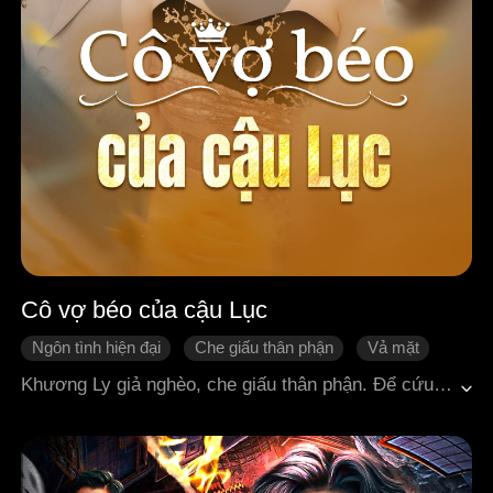
Cô vợ béo của cậu Lục
Ngôn tình hiện đại
Che giấu thân phận
Vả mặt
Phản đòn
Hối hận
Ngọt sủng
Khương Ly giả nghèo, che giấu thân phận. Để cứu vị hôn phu Đường Hạo Thiên, cô ngâm mình dưới biển suốt ba ngày ba đêm, khiến cơ thể tổn hại. Sau đó phải dùng hormone để điều trị nhưng vì rối loạn nội tiết, cân nặng tăng vọt lên hơn 100 kg. Người cha đỡ đầu quyền thế, có ảnh hưởng khắp thiên hạ của cô, âm thầm nâng đỡ nhà họ Đường, tặng những đơn hàng trị giá hàng nghìn tỷ, giúp họ một bước lên mây. Sau khi phát đạt, Đường Hạo Thiên chán ghét Khương Ly vì ngoại hình thay đổi, lén lút qua lại với chị dâu mối tình đầu, còn bày mưu hại chết anh trai, giả chết để thế thân thân phận anh, rồi đổi đám cưới với Khương Ly thành hôn lễ của mình với chị dâu. Khương Ly đứng sau cánh cửa nghe được toàn bộ sự thật, vừa đau đớn vừa phẫn nộ, quyết tâm báo thù.Cô tình cờ cứu được Lục Trầm, một tổng tài bá đạo, và phát hiện hai người có duyên phận từ thuở nhỏ. Trong cơn xúc động, họ hẹn ngày hôm sau kết hôn. Cùng lúc đó, người anh thứ ba là thần y, đưa cho cô viên thuốc giảm cân đặc hiệu, giúp Khương Ly nhanh chóng lấy lại thân hình thon gọn.Cuối cùng, cô lao tới đám cưới đã bị tráo đổi, chính thức đánh hồi kèn phản công đầu tiên