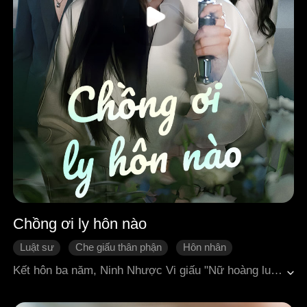
Chồng ơi ly hôn nào
Luật sư
Che giấu thân phận
Hôn nhân
Hối hận
Truy thê
Ngôn tình hiện đại
Kết hôn ba năm, Ninh Nhược Vi giấu "Nữ hoàng luật pháp Vi Vi An" của mình trong gian bếp, cam lòng trở thành người phụ nữ đứng sau Phó Nghiễn Tu. Khi mối tình đầu của anh Giang Du Ninh quay lại, anh vì giúp cô ta giải quyết vụ ly hôn mà ngày đêm lao lực, nhưng lại chẳng nhìn thấy nỗi cô đơn của vợ mình. Một buổi tiệc tối, bốn chữ "bà nội trợ gia đình" khiến Ninh Nhược Vi bừng tỉnh: cô từng là người rực rỡ đến nhường nào.Cô để lại một bức thư, rời khỏi nhà, quay lại văn phòng luật sư, thắng thêm những vụ án khó và trở về trong hào quang. Lúc ấy, Phó Nghiễn Tu mới nhận ra người đối thủ mà anh ngưỡng mộ bấy lâu nay lại chính là người vợ mà anh từng xem nhẹ. Ninh Nhược Vi mỉm cười: "Trước tiên, phải yêu bản thân, rồi mới có thể yêu người khác." Từ đó, khi gặp lại nhau trước tòa, cô là đối thủ của anh chứ không còn là cái bóng sau lưng anh nữa.