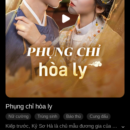
Phụng chỉ hòa ly
Nữ cường
Trùng sinh
Báo thù
Cung đấu
Ngôn tình cổ đại
Kiếp trước, Kỷ Sơ Hà là chủ mẫu đương gia của hầu phủ. Vì không có con ruột nên nàng nhận con của ngoại thất làm con thừa tự, nào ngờ lại bị chính bọn họ đầu độc hại chết. Sau khi sống lại, dưới danh nghĩa của nàng đã có sẵn con cái do ngoại thất sinh ra. Nàng bắt đầu phản kích: giáng đứa trẻ vốn định ghi danh làm đích nữ xuống thành thứ nữ, lại còn thúc đẩy để nàng ta vào Hàn vương phủ làm thị thiếp. Nàng lợi dụng thân phận khiến hầu phủ liên tục chịu thiệt, đồng thời vạch trần chuyện xấu xa giữa phu quân và em họ. Thế tử Cơ Quân Nghiêu của Quốc công phủ, trước mặt người ngoài thì tàn nhẫn lạnh lùng, sau lưng lại như "cún con", vẫn luôn thầm yêu Kỷ Sơ Hà. Sau khi nàng phụng chỉ hòa ly, chàng lập tức bày tỏ lòng mình, còn lấy cớ "đoạn tụ" để giải quyết gia đình. Cuối cùng, hai người thấu hiểu lòng nhau và nên duyên phu thê.