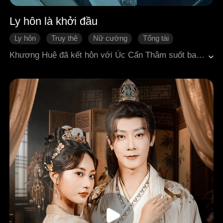
Ly hôn là khởi đầu
Ly hôn
Truy thê
Nữ cường
Tổng tài
Quá trình thay đổi của nhân vật
Khương Huệ đã kết hôn với Úc Cẩn Thâm suốt ba năm, giặt giũ nấu nướng, rót trà bưng nước, nhưng vẫn không thể sưởi ấm trái tim anh. Người trong lòng của anh vu oan cho cô, vậy mà anh lại bắt cô hiến một quả thận để bồi thường cho người đó. Tỉnh ngộ, cô ném xuống đơn ly hôn, thành toàn cho anh và người trong lòng của anh. Úc Cẩn Thâm cho rằng rời xa anh, cô sẽ không thể sống nổi. Thế nhưng ngay ngày hôm sau, Khương Huệ xuất hiện trên bản tin, hóa ra cô chính là thiên kim tiểu thư của siêu hào môn nhà họ Khương. Sau ly hôn, khi gặp lại, nhìn Khương Huệ rực rỡ hào quang, anh hối hận không kịp. Đến lúc này anh mới nhận ra, mình đã yêu cô. Liệu anh còn có thể theo đuổi lại cô lần nữa không?