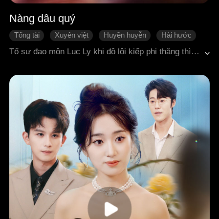
Nàng dâu quý
Tổng tài
Xuyên việt
Huyền huyễn
Hài hước
Mọi người cưng chiều
Ngôn tình hiện đại
Tổ sư đạo môn Lục Ly khi độ lôi kiếp phi thăng thì ngoài ý muốn xuyên thành nữ phụ ác độc, sắp bị chồng ly hôn.Ngay khi mở màn, cô bị ném thẳng vào mặt một tờ chi phiếu. Không hiểu đầu cua tai nheo gì, Lục Ly trong lòng chỉ âm thầm chê cười bi kịch của nhà Thẩm Quân Việt, nào ngờ lại để cả nhà hắn nghe thấy hết tiếng lòng!Cũng từ đó, dưới sự "giúp đỡ ngoài ý muốn" của Lục Ly, Thẩm Quân Việt thay đổi số phận, lôi ra hung thủ đứng sau màn, và thành công thay đổi toàn bộ kết cục bi thảm của gia đình mình.