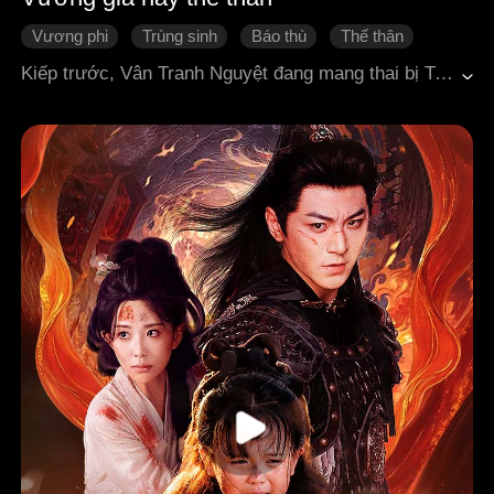
Vương phi
Trùng sinh
Báo thù
Thế thân
Ngôn tình cổ đại
Kiếp trước, Vân Tranh Nguyệt đang mang thai bị Trắc phi hãm hại gian díu với người, bị đánh chết, cha là đại tướng quân cũng vì nàng mà đâm đầu vào cột chết. Sau khi sống lại, Vân Tranh Nguyệt trở lại đúng vào đêm tân hôn với Tiết Hằng, phát hiện hắn dùng thế thân để động phòng với nàng. Nàng bèn thuận theo kế sách, lấy kế đối kế, khéo léo qua lại giữa Tiết Hằng và người thế thân – Doanh Dã. Nàng muốn Tiết Hằng phải trả giá cho sự vô tình kiếp trước, đồng thời cũng muốn xem thử, tên thị vệ bị ép thay chủ hầu hạ này, sẽ trở thành quân cờ thứ mấy trên bàn cờ của nàng.