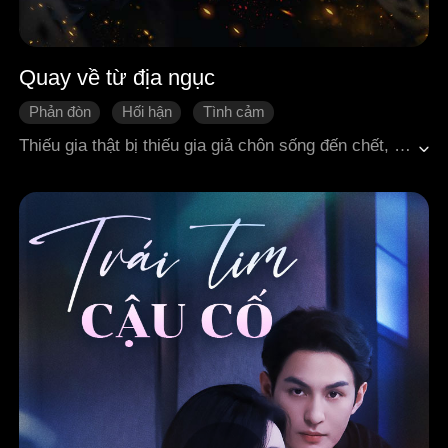
Quay về từ địa ngục
Phản đòn
Hối hận
Tình cảm
Huyền huyễn kỳ ảo
Tình cảm gia đình
Thiếu gia thật bị thiếu gia giả chôn sống đến chết, mang theo nỗi uất ức mà hiến dâng bản thân cho oán linh nhập vào thân xác, quyết tâm đòi lại công bằng cho mình. Nam chính gây chấn động tại buổi tiệc gia đình nhà họ Lục, tiết lộ thân phận thật của mình, phơi bày sự thờ ơ của gia đình suốt ba năm qua, phản kích thiếu gia giả khi bị vu oan, rồi hoàn toàn cắt đứt quan hệ với nhà họ Lục. Khi chị cả tình cờ phát hiện những vết thương trên người nam chính, khiến cô không khỏi bàng hoàng và lo lắng. Tuy nhiên, nam chính không chấp nhận quay về, quyết định rời khỏi nhà Lục, bị chị cả ép buộc quay về. Anh quyết định tiếp tục kế hoạch trả thù, dùng chính khả năng và sự thông minh của mình để vạch trần và đáp trả những âm mưu của thiếu gia giả. Qua quá trình đó, bộ mặt giả dối của thiếu gia giả từng bước bị vạch trần trước mọi người. Cuối cùng, thiếu gia giả bị pháp luật trừng trị, các thành viên nhà họ Lục nhận ra sai lầm của mình. Linh hồn nguyên chủ rời đi, để lại cho nam chính cơ hội bắt đầu một cuộc sống mới.