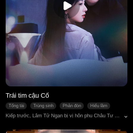
Trái tim cậu Cố
Tổng tài
Trùng sinh
Phản đòn
Hiểu lầm
Ngược luyến
Ngôn tình hiện đại
Kiếp trước, Lâm Tử Ngạn bị vị hôn phu Châu Tư Niên và người bạn thân Lư San San cấu kết hãm hại, đẩy xuống sân thượng chết thảm. Thế nhưng sau khi chết, cô mới phát hiện người mà mình từng hận nhất Cố Trầm Châu, người đàn ông bá đạo và cố chấp ấy lại chính là người đã chết theo cô trong kiếp trước. Sống lại, cô quay về bốn năm trước, mang trong lòng mối hận thù sâu sắc, quyết tâm báo thù. Kiếp này, cô từng bước giăng bẫy, ngoài mặt ngoan ngoãn nghe lời Châu Tư Niên, nhưng thực chất lại âm thầm sắp đặt để khiến hắn thân bại danh liệt. Cô chủ động tiếp cận Cố Trầm Châu, song anh vì những tổn thương cô từng gây ra mà không dám tin cô nữa, dù vậy vẫn cam tâm sa vào tình yêu này. Dù có lầm tưởng rằng cô muốn giết mình, anh vẫn nguyện hy sinh tất cả. "A Ngạn, nếu anh chết rồi... em có đau lòng không?" Khi cơn ác mộng năm xưa, cú ngã từ sân thượng một lần nữa tái diễn, những sự thật không ngờ tới dần được phơi bày. Khi âm mưu của cha Lâm và Lư San San bị vạch trần... Kiếp này, Lâm Tử Ngạn không chỉ muốn khiến kẻ thù phải trả giá bằng máu, mà còn muốn nắm chặt người đàn ông từng vì cô mà điên cuồng, vì cô mà chết, và vì cô mà dám chống lại cả thế giới.