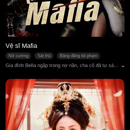
Vệ sĩ Mafia
Nữ cường
Sát thủ
Băng đảng tội phạm
Ngọt sủng
Vả mặt
Gia đình Bella ngập trong nợ nần, cha cô đã tự sát vì không chịu nổi áp lực. Khi tổ chức Mafia đến đòi nợ, ông trùm Louis lại bị lay động bởi sự kiên cường của Bella nên đã nương tay với cô. Nhờ tài thiện xạ xuất chúng, Bella thậm chí còn gia nhập Mafia và trở thành vệ sĩ riêng của Louis. Trong quá trình đồng hành và hợp tác, khoảng cách giữa hai người dần thu hẹp, tình cảm cũng ngày càng sâu đậm. Thế nhưng Jack, phó thủ lĩnh của tổ chức lại đem lòng khao khát Bella. Vì muốn chiếm đoạt cô, hắn bày mưu vu khống Louis là kẻ đã sát hại cha Bella. Liệu Bella và Louis có thể vượt qua mọi âm mưu, hiểu lầm và sóng gió để đến được với nhau hay không?