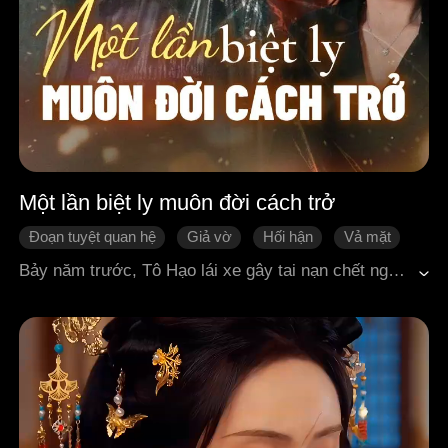
Một lần biệt ly muôn đời cách trở
Đoạn tuyệt quan hệ
Giả vờ
Hối hận
Vả mặt
Đời sống đô thị
Đô thị hiện đại
Bảy năm trước, Tô Hạo lái xe gây tai nạn chết người, nhưng vị hôn thê của Tô Trạch Minh là An Tư Vũ, cùng mẹ kế Châu Tình và cha ruột Tô Thiên Long, lại ép anh nhận tội thay em trai, vào tù chịu án. Khi cảnh sát đến, chính An Tư Vũ là người đầu tiên chỉ mặt tố cáo Tô Trạch Minh là hung thủ. Anh bị oan khuất, mang theo nỗi hận mà bước vào chốn lao tù. Bảy năm sau, nhờ kiên trì nghiên cứu công nghệ nhiệt hạch trong tù, Tô Trạch Minh được Viện nghiên cứu quốc gia mời hợp tác, chuẩn bị gia nhập giới khoa học đỉnh cao. Sau khi ra tù, anh trở về và phát hiện: gia đình ấy vẫn chưa từng có lấy một chút yêu thương dành cho mình. Bị phản bội, bị tổn thương hết lần này đến lần khác, Tô Trạch Minh cuối cùng đã quyết đoán rời đi – không quay đầu lại nữa.