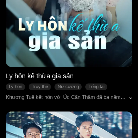
Ly hôn kế thừa gia sản
Ly hôn
Truy thê
Nữ cường
Tổng tài
Quá trình thay đổi của nhân vật
Khương Tuệ kết hôn với Úc Cẩn Thâm đã ba năm, ngày ngày giặt quần áo, nấu cơm, pha trà rót nước, nhưng vẫn không thể sưởi ấm được trái tim anh. Tình đầu của Úc Cẩn Thâm vu oan cho Khương Tuệ, vậy mà anh lại yêu cầu cô hiến một quả thận để bồi thường cho người kia. Sau khi hoàn toàn tỉnh ngộ, Khương Tuệ ném xuống đơn ly hôn, thành toàn cho anh và tình đầu của anh. Úc Cẩn Thâm cứ tưởng rằng rời khỏi anh, cô sẽ không thể sống nổi. Nhưng ngày hôm sau, Khương Tuệ lại lên trang tin tức, hóa ra cô là tiểu thư của nhà họ Khương siêu giàu. Sau khi ly hôn gặp lại, Úc Cẩn Thâm nhìn Khương Tuệ rực rỡ chói sáng, hối hận không kịp. Lúc này anh mới nhận ra, mình đã yêu cô từ lúc nào không hay. Liệu anh còn có thể giành lại cô không?